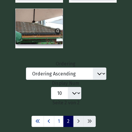
Ordering
Display Num
Seite 2 von 2
1
2